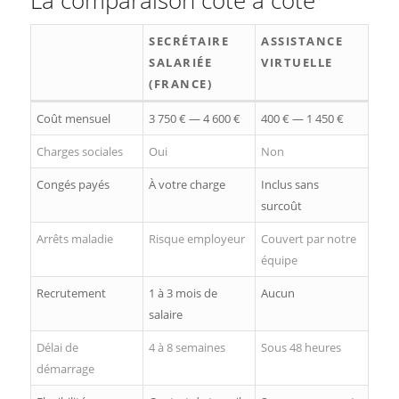
SECRÉTAIRE
ASSISTANCE
SALARIÉE
VIRTUELLE
(FRANCE)
Coût mensuel
3 750 € — 4 600 €
400 € — 1 450 €
Charges sociales
Oui
Non
Congés payés
À votre charge
Inclus sans
surcoût
Arrêts maladie
Risque employeur
Couvert par notre
équipe
Recrutement
1 à 3 mois de
Aucun
salaire
Délai de
4 à 8 semaines
Sous 48 heures
démarrage