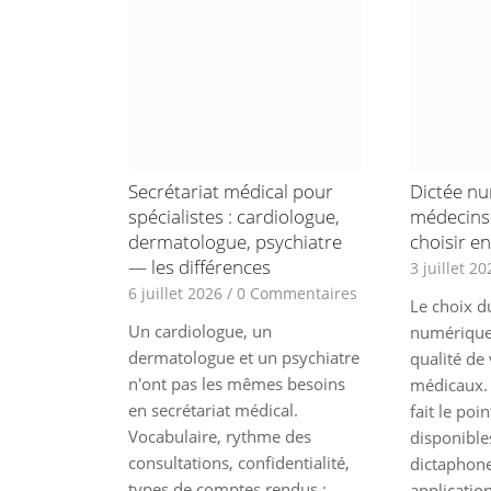
Secrétariat médical pour
Dictée n
spécialistes : cardiologue,
médecins 
dermatologue, psychiatre
choisir e
— les différences
3 juillet 20
6 juillet 2026
/
0 Commentaires
Le choix d
Un cardiologue, un
numérique
dermatologue et un psychiatre
qualité de
n'ont pas les mêmes besoins
médicaux. 
en secrétariat médical.
fait le poi
Vocabulaire, rythme des
disponible
consultations, confidentialité,
dictaphon
types de comptes rendus :
applicatio