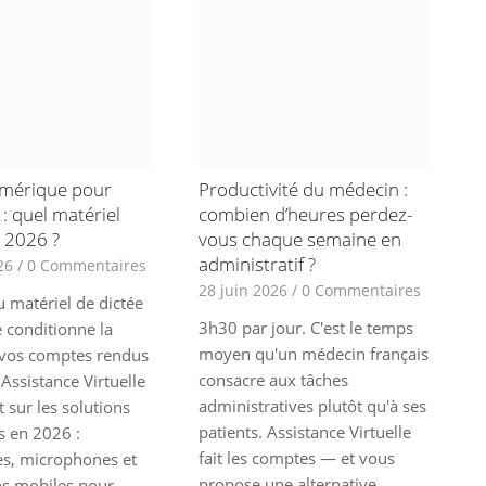
umérique pour
Productivité du médecin :
: quel matériel
combien d’heures perdez-
n 2026 ?
vous chaque semaine en
administratif ?
26
/
0 Commentaires
28 juin 2026
/
0 Commentaires
u matériel de dictée
3h30 par jour. C'est le temps
 conditionne la
moyen qu'un médecin français
 vos comptes rendus
consacre aux tâches
Assistance Virtuelle
administratives plutôt qu'à ses
nt sur les solutions
patients. Assistance Virtuelle
s en 2026 :
fait les comptes — et vous
es, microphones et
propose une alternative
ns mobiles pour